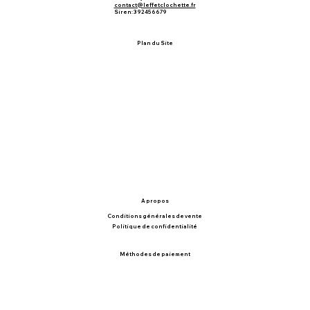
contact@leffetclochette.fr
Siren: 392456679
Plan du Site
Accueil
Boutique
Sacs
Linge de table
Coussins
Catalogue
Nos valeurs
Contact
A propos
Conditions générales de vente
Politique de confidentialité
Méthodes de paiement